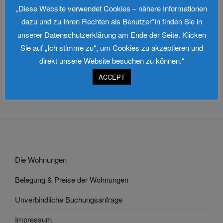
„Diese Website verwendet Cookies – nähere Informationen
dazu und zu Ihren Rechten als Benutzer*in finden Sie in
unserer Datenschutzerklärung am Ende der Seite. Klicken
Sie auf „Ich stimme zu“, um Cookies zu akzeptieren und
Beitragsnavigation
direkt unsere Website besuchen zu können.“
Vorheriger
ZURÜCK
ACCEPT
Beitrag
Ferienwohnung Haffblick 52
Die Wohnungen
Belegung & Preise der Wohnungen
Unverbindliche Buchungsanfrage
Impressum