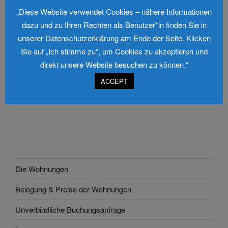
„Diese Website verwendet Cookies – nähere Informationen
dazu und zu Ihren Rechten als Benutzer*in finden Sie in
unserer Datenschutzerklärung am Ende der Seite. Klicken
Sie auf „Ich stimme zu“, um Cookies zu akzeptieren und
direkt unsere Website besuchen zu können.“
Beitragsnavigation
Vorheriger
ZURÜCK
ACCEPT
Beitrag
Ferienwohnung Godewind 01
Die Wohnungen
Belegung & Preise der Wohnungen
Unverbindliche Buchungsanfrage