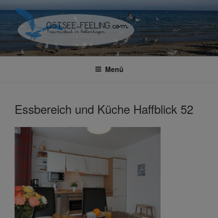
Zum
Inhalt
springen
OSTSEE-FEELING –
Traumhafte Ferienwohnung in Boltenhagen
FERIENWOHNUNGEN IN
Menü
BOLTENHAGEN
Essbereich und Küche Haffblick 52