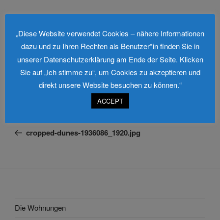
Schreibe einen Kommentar
„Diese Website verwendet Cookies – nähere Informationen
dazu und zu Ihren Rechten als Benutzer*in finden Sie in
Du musst
angemeldet
sein, um einen Kommentar
unserer Datenschutzerklärung am Ende der Seite. Klicken
abzugeben.
Sie auf „Ich stimme zu“, um Cookies zu akzeptieren und
direkt unsere Website besuchen zu können.“
ACCEPT
Beitragsnavigation
Vorheriger
ZURÜCK
Beitrag
cropped-dunes-1936086_1920.jpg
Die Wohnungen