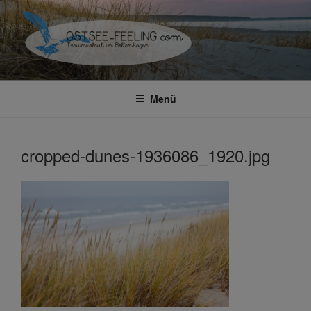
Zum
Inhalt
springen
OSTSEE-FEELING –
Traumhafte Ferienwohnung in Boltenhagen
FERIENWOHNUNGEN IN
Menü
BOLTENHAGEN
cropped-dunes-1936086_1920.jpg