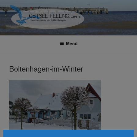
Zum
Inhalt
springen
OSTSEE-FEELING –
Traumhafte Ferienwohnung in Boltenhagen
FERIENWOHNUNGEN IN
Menü
BOLTENHAGEN
Boltenhagen-im-Winter