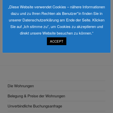
Du musst
angemeldet
sein, um einen Kommentar
„Diese Website verwendet Cookies – nähere Informationen
abzugeben.
dazu und zu Ihren Rechten als Benutzer*in finden Sie in
unserer Datenschutzerklärung am Ende der Seite. Klicken
Sie auf „Ich stimme zu“, um Cookies zu akzeptieren und
direkt unsere Website besuchen zu können.“
Beitragsnavigation
Vorheriger
ZURÜCK
ACCEPT
Beitrag
Ostsee-Feeling-Logo
Die Wohnungen
Belegung & Preise der Wohnungen
Unverbindliche Buchungsanfrage